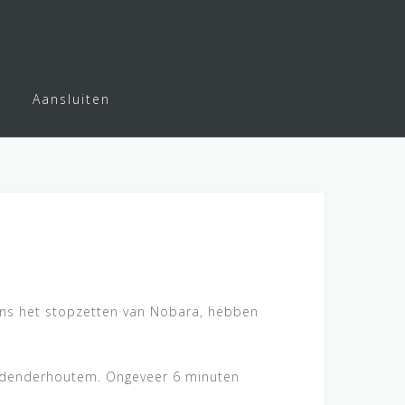
Aansluiten
ens het stopzetten van Nobara, hebben
van denderhoutem. Ongeveer 6 minuten