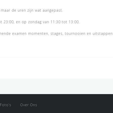
, maar de uren zijn wat aangepast.
t 23:00, en op zondag van 11:30 tot 13:00.
mende examen momenten, stages, tournooien en uitstappen
Foto’s
Over Ons