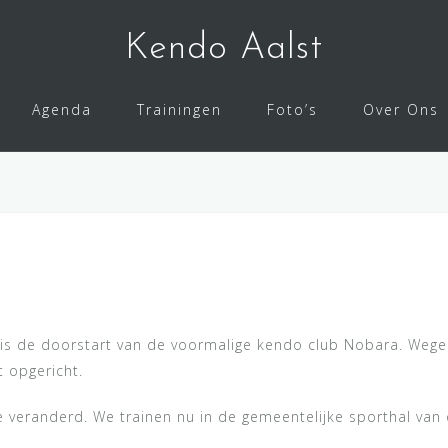
Kendo Aalst
Agenda
Trainingen
Foto’s
Over Ons
 is de doorstart van de voormalige kendo club Nobara. Weg
 opgericht.
atie veranderd. We trainen nu in de gemeentelijke sporthal 