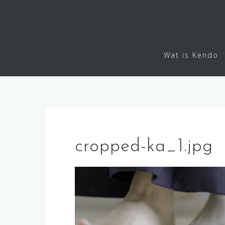
S
k
i
p
Wat is Kendo
t
o
c
o
n
t
e
cropped-ka_1.jpg
n
t