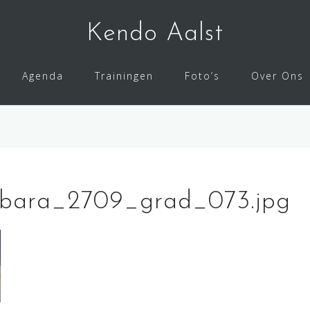
Kendo Aalst
Agenda
Trainingen
Foto’s
Over Ons
bara_2709_grad_073.jpg