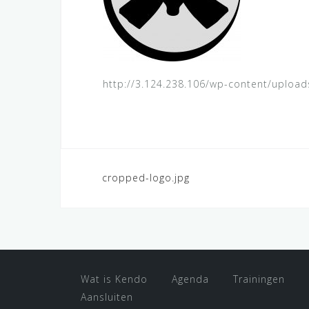
http://3.124.238.106/wp-content/uploa
cropped-logo.jpg
P
o
s
t
Wat is Kendo
Agenda
Trainingen
n
Aansluiten
a