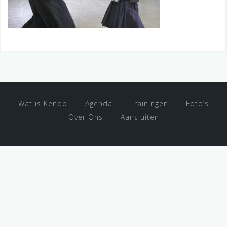
Wat is Kendo
Agenda
Trainingen
Foto’s
Over Ons
Aansluiten