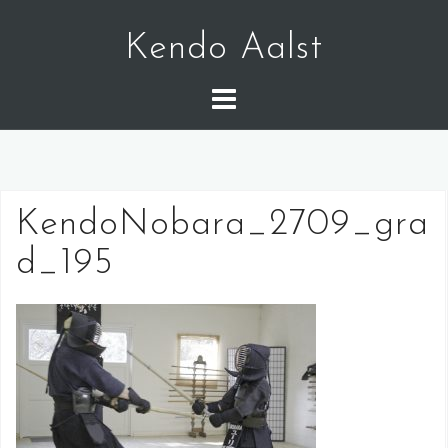
S
k
Kendo Aalst
i
p
t
o
c
o
KendoNobara_2709_gra
n
t
d_195
e
n
t