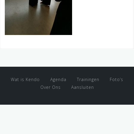
Wat is Kendo
Agenda
Trainingen
Foto’s
Over Ons
Aansluiten